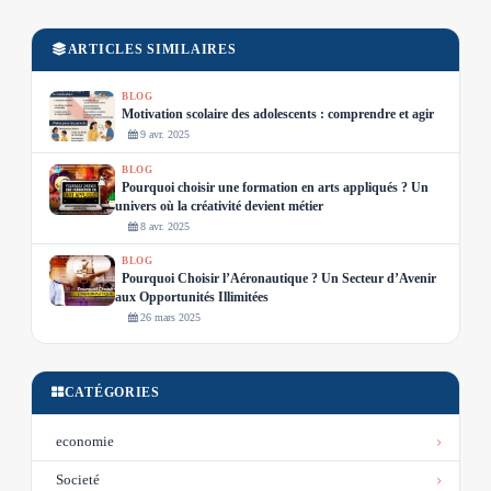
ARTICLES SIMILAIRES
BLOG
Motivation scolaire des adolescents : comprendre et agir
9 avr. 2025
BLOG
Pourquoi choisir une formation en arts appliqués ? Un
univers où la créativité devient métier
8 avr. 2025
BLOG
Pourquoi Choisir l’Aéronautique ? Un Secteur d’Avenir
aux Opportunités Illimitées
26 mars 2025
CATÉGORIES
economie
Societé