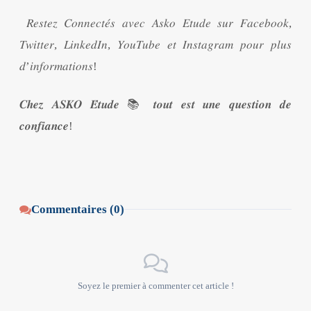
𝑅𝑒𝑠𝑡𝑒𝑧 𝐶𝑜𝑛𝑛𝑒𝑐𝑡𝑒́𝑠 𝑎𝑣𝑒𝑐 𝐴𝑠𝑘𝑜 𝐸𝑡𝑢𝑑𝑒 𝑠𝑢𝑟 𝐹𝑎𝑐𝑒𝑏𝑜𝑜𝑘,
𝑇𝑤𝑖𝑡𝑡𝑒𝑟, 𝐿𝑖𝑛𝑘𝑒𝑑𝐼𝑛, 𝑌𝑜𝑢𝑇𝑢𝑏𝑒 𝑒𝑡 𝐼𝑛𝑠𝑡𝑎𝑔𝑟𝑎𝑚 𝑝𝑜𝑢𝑟 𝑝𝑙𝑢𝑠
𝑑’𝑖𝑛𝑓𝑜𝑟𝑚𝑎𝑡𝑖𝑜𝑛𝑠!
𝑪𝒉𝒆𝒛 𝑨𝑺𝑲𝑶 𝑬́𝒕𝒖𝒅𝒆 📚 𝒕𝒐𝒖𝒕 𝒆𝒔𝒕 𝒖𝒏𝒆 𝒒𝒖𝒆𝒔𝒕𝒊𝒐𝒏 𝒅𝒆
𝒄𝒐𝒏𝒇𝒊𝒂𝒏𝒄𝒆!
Commentaires (0)
Soyez le premier à commenter cet article !