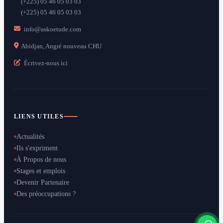
(+225) 05 46 05 03 03
(+225) 05 46 05 03 03
info@askoetude.com
Abidjan, Angré nouveau CHU
Écrivez-nous ici
LIENS UTILES
Actualités
Ils s'expriment
À Propos de nous
Stages et emplois
Devenir Partenaire
Des préoccupations ?