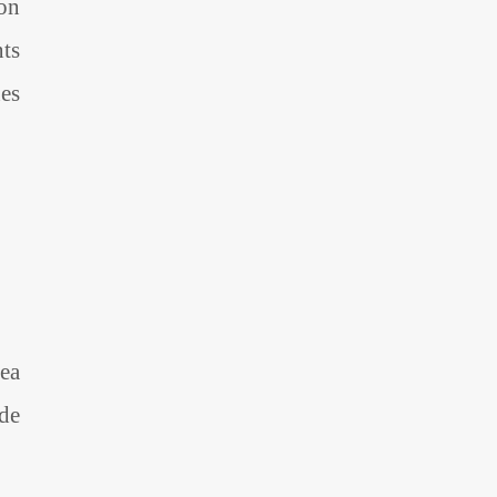
son
ts
nes
sea
de