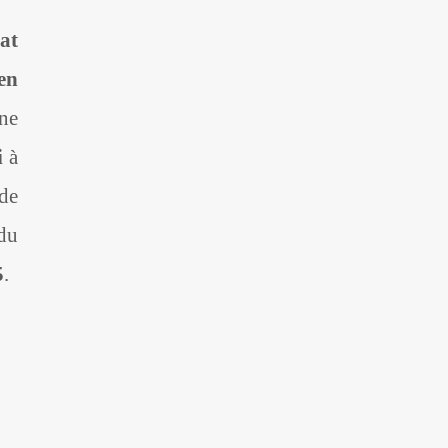
at
en
une
i
à
 de
 du
5
.